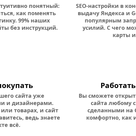
нтуитивно понятный:
SEO-настройки в кон
ться, как поменять
выдачу Яндекса и G
тинку. 99% наших
популярным запр
ты без инструкций.
усилий. С чего мо
карты и
 покупать
Работать
шего сайта уже
Вы сможете открыт
и и дизайнерами.
сайта любому с
 или товарах, и сайт
сделанными на C
авитесь, ведь знаете
комфортно, как 
те всё.