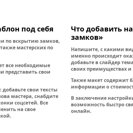
блон под себя
Что добавить на
замков»
ии по вскрытию замков,
 также мастерских по
Напишите, с какими ви
именно происходит оказ
добавьте в слайдер тем
т все необходимые
своих преимуществах и
ли представить свои
Также макет содержит 
информации о стоимости
 добавьте свои тексты
зова мастера, снабдите
В заключение настройк
нки соцсетей. Все
возможность быстро свя
енить на свое
онлайн.
кой.