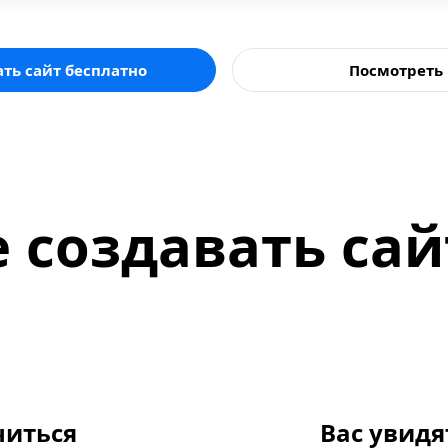
ать сайт бесплатно
Посмотреть
 создавать сай
читься
Вас увидя