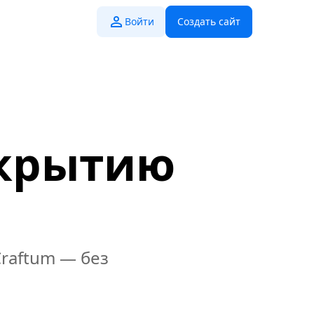
Войти
Создать сайт
скрытию
Craftum — без
а