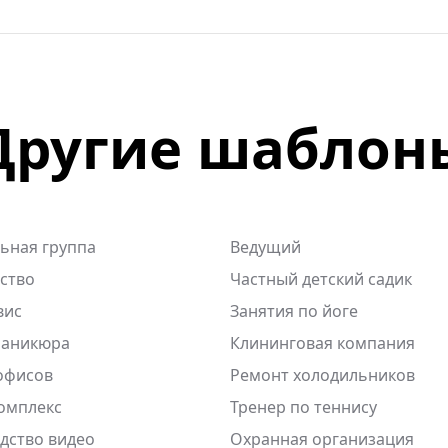
Другие шаблон
ьная группа
Ведущий
тство
Частный детский садик
вис
Занятия по йоге
маникюра
Клининговая компания
офисов
Ремонт холодильников
омплекс
Тренер по теннису
дство видео
Охранная организация