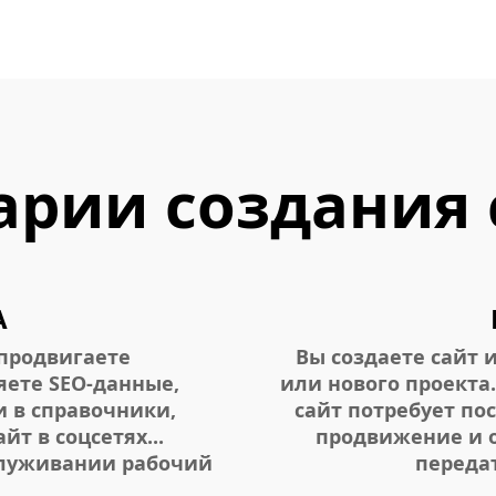
арии создания 
А
 продвигаете
Вы создаете сайт 
яете SEO-данные,
или нового проекта.
и в справочники,
сайт потребует по
йт в соцсетях...
продвижение и 
служивании рабочий
переда