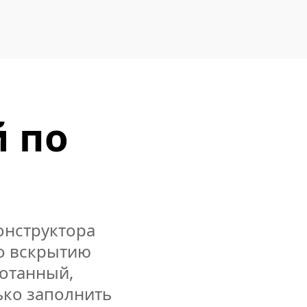
й по
онструктора
по вскрытию
ботанный,
ько заполнить