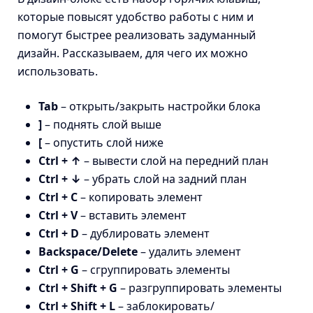
которые повысят удобство работы с ним и
помогут быстрее реализовать задуманный
дизайн. Рассказываем, для чего их можно
использовать.
Tab
– открыть/закрыть настройки блока
]
– поднять слой выше
[
– опустить слой ниже
Ctrl + ↑
– вывести слой на передний план
Ctrl + ↓
– убрать слой на задний план
Ctrl + C
– копировать элемент
Ctrl + V
– вставить элемент
Ctrl + D
– дублировать элемент
Backspace/Delete
– удалить элемент
Ctrl + G
– сгруппировать элементы
Ctrl + Shift + G
– разгруппировать элементы
Ctrl + Shift + L
– заблокировать/