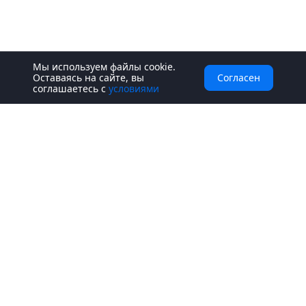
Мы используем файлы cookie.
Оставаясь на сайте, вы
Согласен
соглашаетесь с
условиями
Интернет-магазин
Цифровые товары
Тарифы
Шаблоны сайтов
Шаблоны лендингов
Шаблоны интернет-магазинов
Блог
Карта сайта
Политика конфиденциальности
Справочная информация
База знаний
Craftum AI