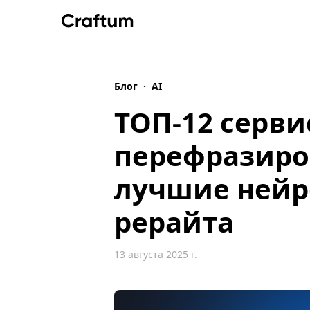
Блог
·
AI
ТОП-12 серви
перефразиро
лучшие нейр
рерайта
13 августа 2025 г.