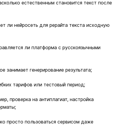
асколько естественным становится текст после
ет ли нейросеть для рерайта текста исходную
правляется ли платформа с русскоязычными
рое занимает генерирование результата;
ибких тарифов или тестовый период;
ер, проверка на антиплагиат, настройка
орматы;
ько просто пользоваться сервисом даже