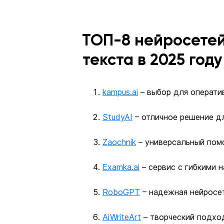
ТОП-8 нейросетей
текста в 2025 году
kampus.ai
– выбор для операти
StudyAI
– отличное решение дл
Zaochnik
– универсальный пом
Examka.ai
– сервис с гибкими 
RoboGPT
– надежная нейросет
AiWriteArt
– творческий подхо