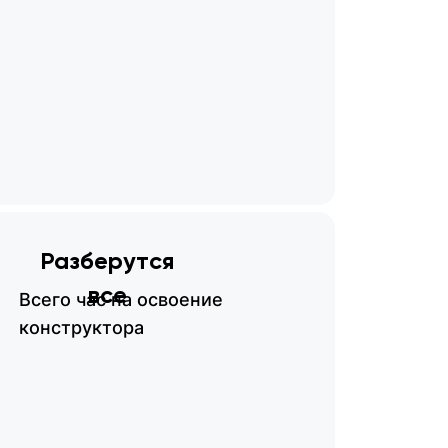
Разберутся
все
Всего час на освоение
конструктора